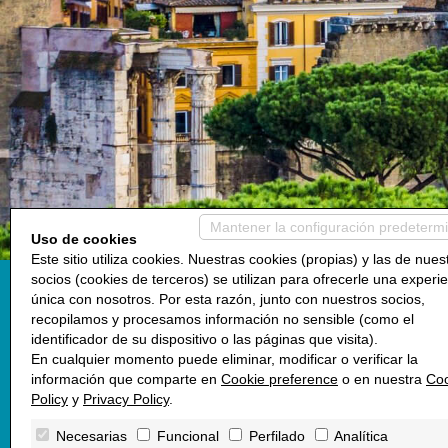
Mantener la configuración predeterm
Uso de cookies
Este sitio utiliza cookies. Nuestras cookies (propias) y las de nues
socios (cookies de terceros) se utilizan para ofrecerle una experi
única con nosotros. Por esta razón, junto con nuestros socios,
MA
recopilamos y procesamos información no sensible (como el
identificador de su dispositivo o las páginas que visita).
Donde estamos
En cualquier momento puede eliminar, modificar o verificar la
información que comparte en
Cookie preference
o en nuestra
Coo
Policy
y
Privacy Policy
.
Via Angelo Emo, 84
00136 Roma RM
Necesarias
Funcional
Perfilado
Analítica