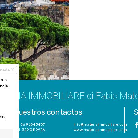
inada X
tros
encia
TERIA IMMOBILIARE di Fabio Mate
Nuestros contactos
S
kie
Tel. 06 96843487
info@materiaimmobiliare.com
Cell. 329 0119926
www.materiaimmobiliare.com