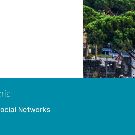
ria
ocial Networks