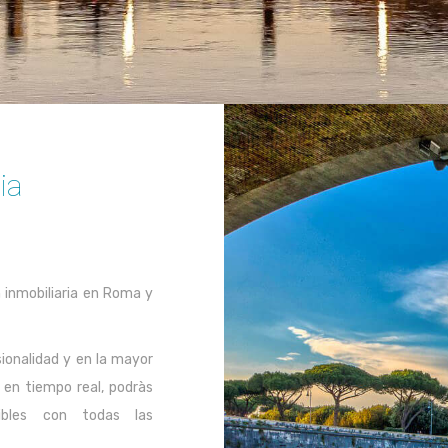
ia
n inmobiliaria en Roma y
ionalidad y en la mayor
 en tiempo real, podràs
ibles con todas las