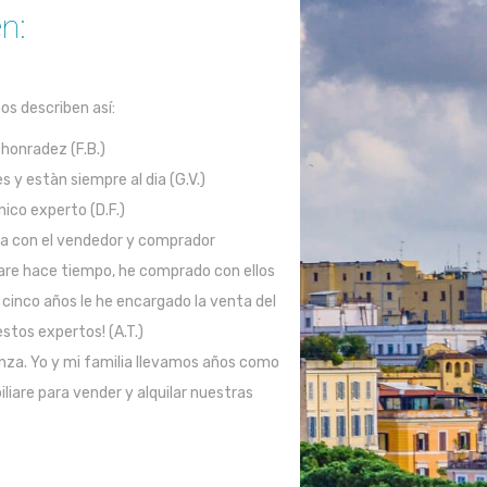
n:
os describen así:
honradez (F.B.)
 y estàn siempre al dia (G.V.)
ico experto (D.F.)
ia con el vendedor y comprador
are hace tiempo, he comprado con ellos
 cinco años le he encargado la venta del
stos expertos! (A.T.)
ianza. Yo y mi familia llevamos años como
liare para vender y alquilar nuestras