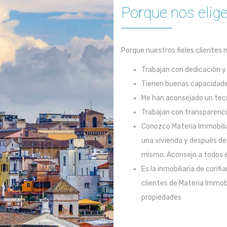
Porque nos elige
Porque nuestros fieles clientes n
Trabajan con dedicaciòn y 
Tienen buenas capacidades
Me han aconsejado un tecn
Trabajan con transparenc
Conozco Materia Immobili
una vivienda y despuès de
mismo. Aconsejo a todos e
Es la inmobiliaria de conf
clientes de Materia Immobi
propiedades